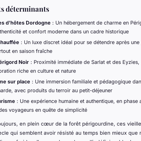
ts déterminants
s d'hôtes Dordogne
: Un hébergement de charme en Péri
uthenticité et confort moderne dans un cadre historique
chauffée
: Un luxe discret idéal pour se détendre après une
urtout en saison fraîche
érigord Noir
: Proximité immédiate de Sarlat et des Eyzies,
ration riche en culture et nature
me sur place
: Une immersion familiale et pédagogique dans
rde, avec produits du terroir au petit-déjeuner
urisme
: Une expérience humaine et authentique, en phase 
 des voyageurs en quête de simplicité
ujours, en plein cœur de la forêt périgourdine, ces vieill
iècle qui semblent avoir résisté au temps bien mieux que 