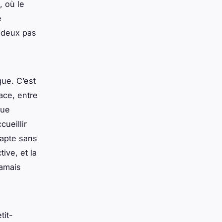
, où le
e
à deux pas
ue. C’est
ace, entre
vue
cueillir
dapte sans
tive, et la
jamais
tit-