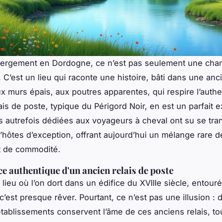
ergement en Dordogne, ce n’est pas seulement une cha
. C’est un lieu qui raconte une histoire, bâti dans une an
ux murs épais, aux poutres apparentes, qui respire l’authen
ais de poste, typique du Périgord Noir, en est un parfait 
s autrefois dédiées aux voyageurs à cheval ont su se tr
hôtes d’exception, offrant aujourd’hui un mélange rare d
t de commodité.
ce authentique d'un ancien relais de poste
lieu où l’on dort dans un édifice du XVIIIe siècle, entouré
c’est presque rêver. Pourtant, ce n’est pas une illusion : 
ablissements conservent l’âme de ces anciens relais, to