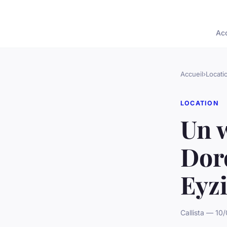
Acc
Accueil
›
Locati
LOCATION
Un 
Dord
Eyz
Callista — 10