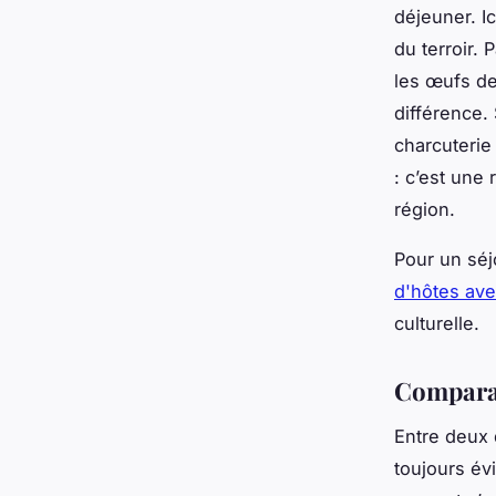
déjeuner. I
du terroir. 
les œufs de 
différence.
charcuterie
: c’est une
région.
Pour un séj
d'hôtes av
culturelle.
Comparati
Entre deux 
toujours év