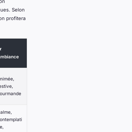
son
ques. Selon
n profitera

mbiance
nimée,
estive,
ourmande
alme,
ontemplati
e,