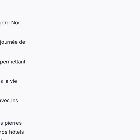
gord Noir
 journée de
 permettant
 la vie
avec les
es pierres
nos hôtels