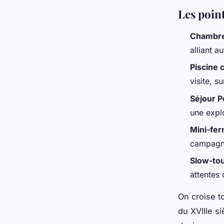
Les poin
Chambre
alliant a
Piscine 
visite, s
Séjour P
une explo
Mini-fer
campagna
Slow-to
attentes
On croise to
du XVIIIe s