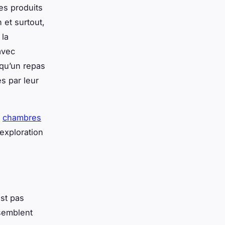
des produits
n et surtout,
 la
avec
 qu’un repas
s par leur
s
chambres
exploration
est pas
ssemblent