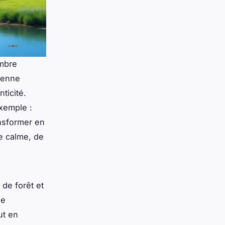
mbre
cienne
ticité.
exemple :
ansformer en
e calme, de
 de forêt et
de
ut en