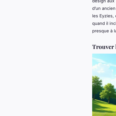
design aux 
d’un ancien
les Eyzies,
quand il in
presque à l
Trouver 