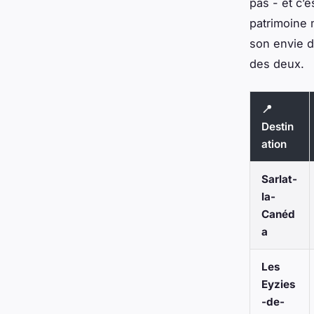
pas - et c’e
patrimoine 
son envie d
des deux.
📍
Destin
ation
Sarlat-
la-
Canéd
a
Les
Eyzies
-de-