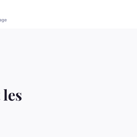
age
 les