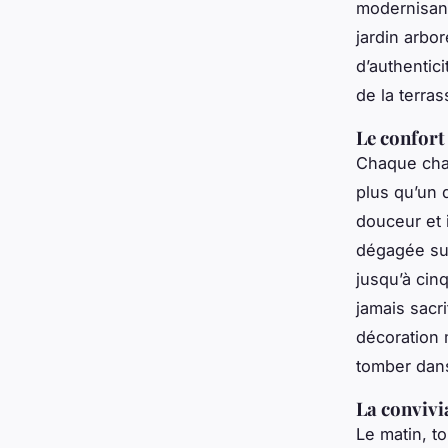
modernisant 
jardin arbo
d’authentici
de la terras
Le confort
Chaque cha
plus qu’un 
douceur et 
dégagée sur 
jusqu’à cin
jamais sacri
décoration 
tomber dans
La convivi
Le matin, t