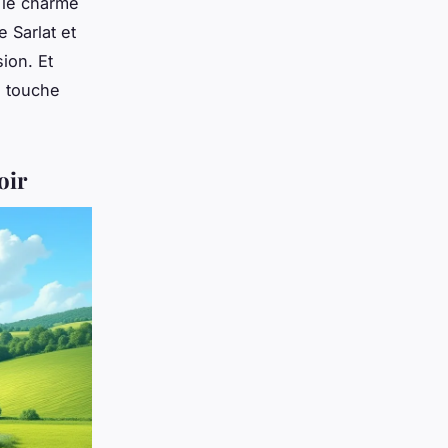
s le charme
 Sarlat et
ion. Et
n touche
oir