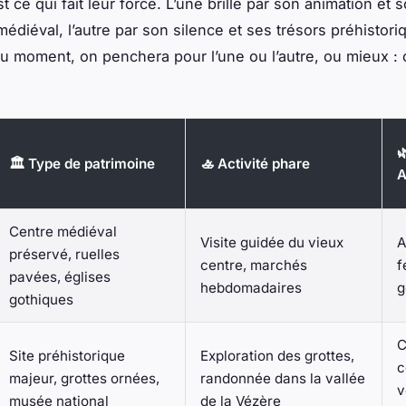
st ce qui fait leur force. L’une brille par son animation et 
médiéval, l’autre par son silence et ses trésors préhistori
u moment, on penchera pour l’une ou l’autre, ou mieux : o

🏛️ Type de patrimoine
🚣 Activité phare
A
Centre médiéval
Visite guidée du vieux
A
préservé, ruelles
centre, marchés
f
pavées, églises
hebdomadaires
g
gothiques
C
Site préhistorique
Exploration des grottes,
c
majeur, grottes ornées,
randonnée dans la vallée
v
musée national
de la Vézère