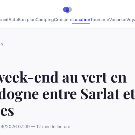
ueil
Actu
Bon plan
Camping
Croisière
Location
Tourisme
Vacance
Voy
on
week-end au vert en
ogne entre Sarlat et
ies
/06/2026 07:09 — 12 min de lecture