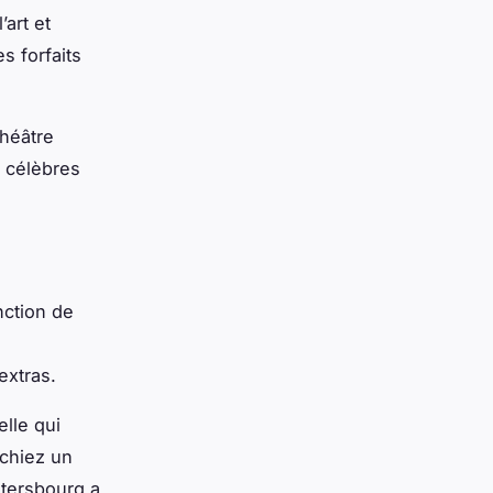
art et
s forfaits
théâtre
s célèbres
nction de
extras.
elle qui
rchiez un
étersbourg a