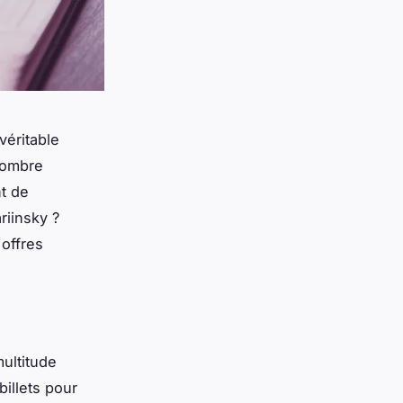
véritable
 nombre
t de
riinsky ?
offres
ultitude
illets pour