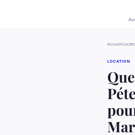
Acc
Accueil
›
Locati
LOCATION
Quel
Péte
pour
Mar