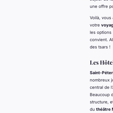
une offre p
Voilà, vous
votre
voya
les options
convient. Al
des tsars !
Les Hôte
Saint-Péte
nombreux jo
central de 
Beaucoup d’
structure, e
du
théâtre 