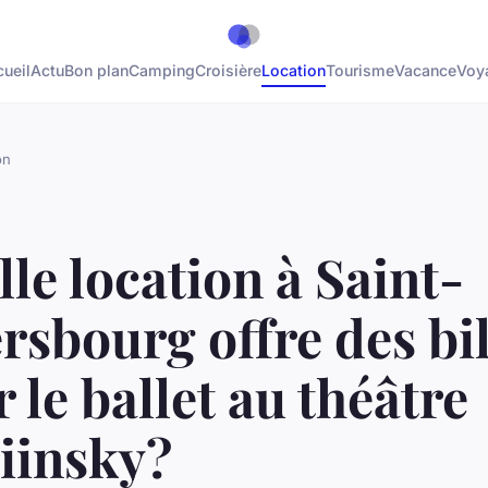
ueil
Actu
Bon plan
Camping
Croisière
Location
Tourisme
Vacance
Voy
on
le location à Saint-
rsbourg offre des bil
 le ballet au théâtre
iinsky?