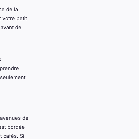
ce de la
 votre petit
 avant de
s
mprendre
as seulement
s avenues de
 est bordée
 cafés. Si