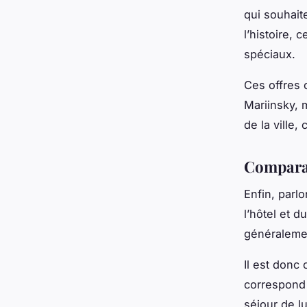
qui souhait
l’histoire,
spéciaux.
Ces offres 
Mariinsky, 
de la ville
Comparat
Enfin, parl
l’hôtel et 
généralement
Il est donc 
correspond 
séjour de l