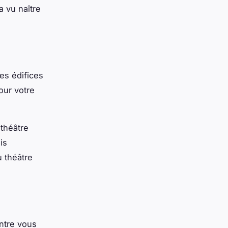
a vu naître
es édifices
our votre
 théâtre
is
u théâtre
entre vous