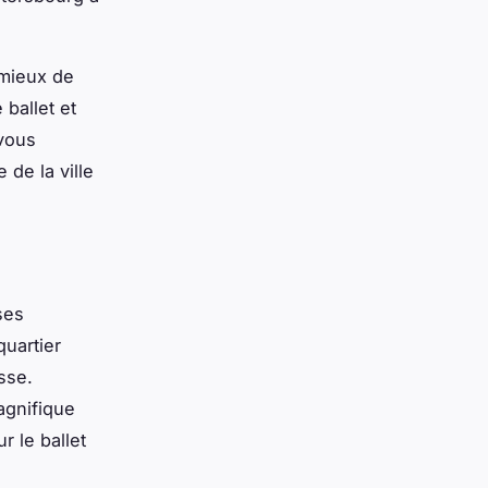
 mieux de
 ballet et
 vous
 de la ville
ses
quartier
sse.
agnifique
r le ballet