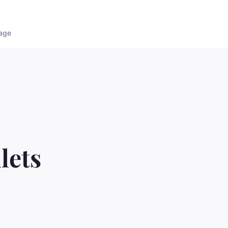
age
lets