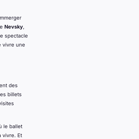
’immerger
ue
Nevsky
,
se spectacle
e vivre une
rent des
es billets
isites
le ballet
vivre. Et