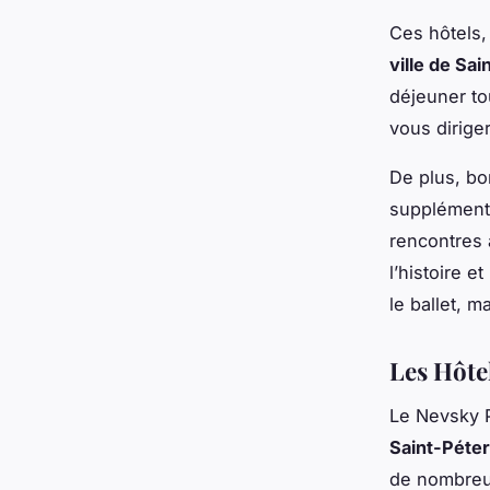
Ces hôtels,
ville de Sa
déjeuner to
vous diriger
De plus, bo
supplémenta
rencontres
l’histoire e
le ballet, m
Les Hôte
Le Nevsky P
Saint-Péte
de nombreux