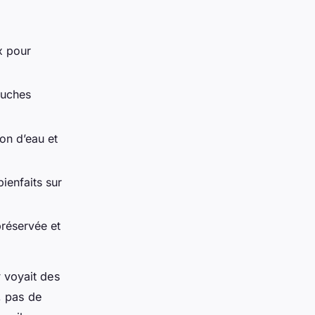
x pour
ouches
ion d’eau et
ienfaits sur
préservée et
y voyait des
, pas de