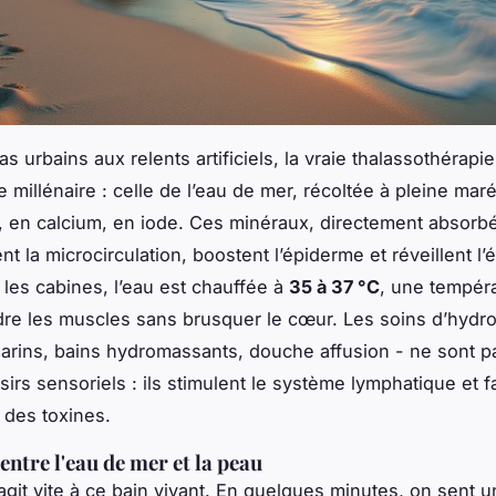
s urbains aux relents artificiels, la vraie thalassothérapi
 millénaire : celle de l’eau de mer, récoltée à pleine mar
en calcium, en iode. Ces minéraux, directement absorbé
nt la microcirculation, boostent l’épiderme et réveillent l’
s les cabines, l’eau est chauffée à
35 à 37 °C
, une tempéra
re les muscles sans brusquer le cœur. Les soins d’hydro
arins, bains hydromassants, douche affusion - ne sont p
sirs sensoriels : ils stimulent le système lymphatique et f
n des toxines.
entre l'eau de mer et la peau
agit vite à ce bain vivant. En quelques minutes, on sent 