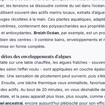
r, les tensions se dissoudre comme du sel dans l’océan
tilisent souvent des actifs marins locaux, extraits d’algu
ouges récoltées à la main. Ces plantes aquatiques, adapt
extrêmes, contiennent des polysaccharides aux propriété
 et antioxydantes.
Breizh Océan
, par exemple, est un p
bien des centres : il combine bains, enveloppements et
emise en forme complète.
 détox des enveloppements d'algues
talle sur une table chauffée, les algues fraîches - souven
ides selon l’effet voulu - sont appliquées en couche épais
iter. Une sensation de picotement peut survenir, puis s’éte
 Ensuite, une bâche thermique vous emmaillote, favorisan
 des actifs. Au bout de 20 minutes, on vous déshabille de
tale, et la peau apparaît plus lisse, plus souple, comme 
uel ancestral
, encore aujourd’hui plébiscité pour son effic