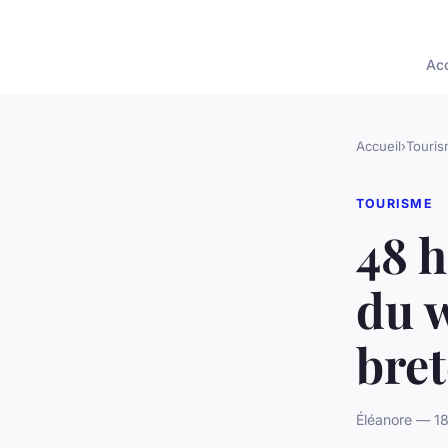
Acc
Accueil
›
Touri
TOURISME
48 h
du w
bre
Éléanore — 18