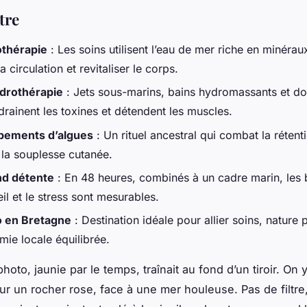
tre
othérapie
: Les soins utilisent l’eau de mer riche en minérau
la circulation et revitaliser le corps.
drothérapie
: Jets sous-marins, bains hydromassants et d
drainent les toxines et détendent les muscles.
pements d’algues
: Un rituel ancestral qui combat la rétent
 la souplesse cutanée.
d détente
: En 48 heures, combinés à un cadre marin, les b
l et le stress sont mesurables.
o en Bretagne
: Destination idéale pour allier soins, nature 
mie locale équilibrée.
photo, jaunie par le temps, traînait au fond d’un tiroir. On 
ur un rocher rose, face à une mer houleuse. Pas de filtre