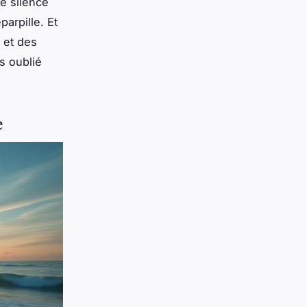
le silence
parpille. Et
 et des
s oublié
e