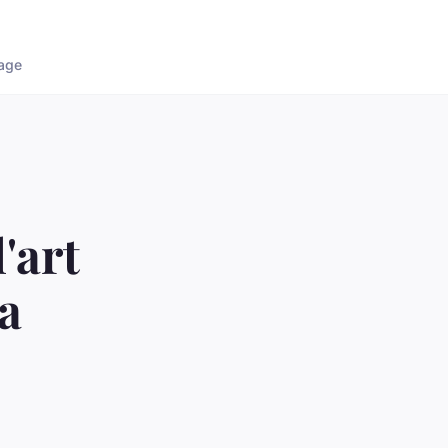
age
'art
a