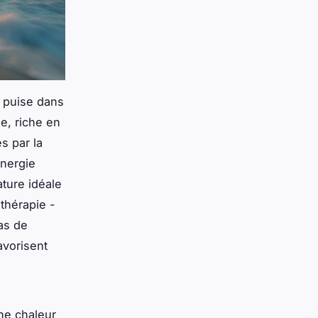
e puise dans
ée, riche en
s par la
énergie
ture idéale
thérapie -
as de
avorisent
une chaleur