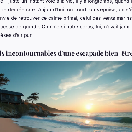
 - juste un instant volé à la vie, il y a longtemps, quand 
une denrée rare. Aujourd’hui, on court, on s’épuise, on s’é
’envie de retrouver ce calme primal, celui des vents marins
cesse de grandir. Comme si notre corps, lui, n’avait jamai
èses d’air pur.
els incontournables d'une escapade bien-êtr