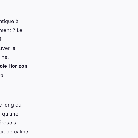
tique à
ement ? Le
i
uver la
ins,
ole Horizon
es
le long du
s qu’une
érosols
tat de calme