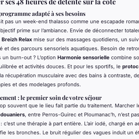
 ses 48 heures de détente sur la côte
 programme adapté à ses besoins
sit pas un week-end thalasso comme une escapade roman
’objectif prime sur l’ambiance. Envie de déconnecter total
Breizh Relax
mise sur des massages quotidiens, un suiv
é et des parcours sensoriels aquatiques. Besoin de retro
 un burn-out ? L’option
Harmonie sensorielle
combine so
uilibrée et activités douces. Et pour les sportifs, le
protoc
la récupération musculaire avec des bains à contraste, d
apies et des modelages profonds.
ement : le premier soin de votre séjour
op souvent que le lieu fait partie du traitement. Marcher 
 douaniers
, entre Perros-Guirec et Ploumanac’h, n’est pa
 c’est une thérapie à part entière. L’air iodé, chargé en a
ifie les bronches. Le bruit régulier des vagues induit un é