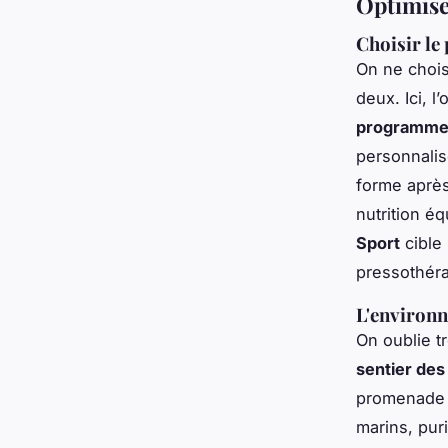
Optimiser
Choisir le
On ne choi
deux. Ici, l
programme 
personnalis
forme après
nutrition éq
Sport
cible 
pressothér
L'environn
On oublie tr
sentier des
promenade :
marins, pur