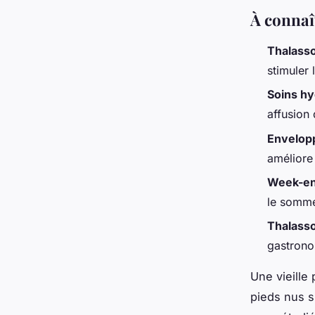
À connaî
Thalass
stimuler 
Soins hy
affusion 
Envelop
améliore
Week-en
le sommei
Thalass
gastrono
Une vieille 
pieds nus s