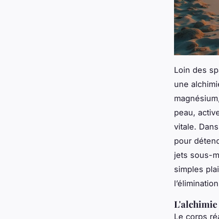
Loin des spa
une alchimie
magnésium, 
peau, active
vitale. Dan
pour détend
jets sous-m
simples plai
l’éliminatio
L'alchimie 
Le corps ré