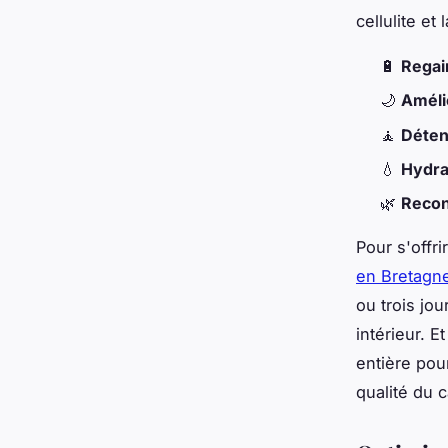
cellulite et 
🔋
Regai
🌙
Améli
🧘
Déten
💧
Hydra
🌿
Recon
Pour s'offr
en Bretagn
ou trois jou
intérieur. 
entière pour
qualité du 