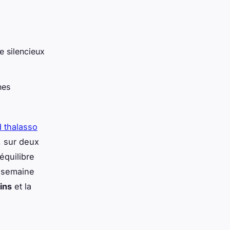
e silencieux
hes
 thalasso
, sur deux
équilibre
e semaine
ins
et la