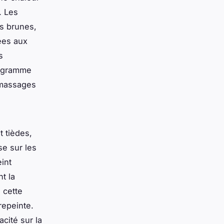
. Les
es brunes,
ées aux
s
rogramme
 massages
t tièdes,
se sur les
int
t la
 cette
repeinte.
acité sur la