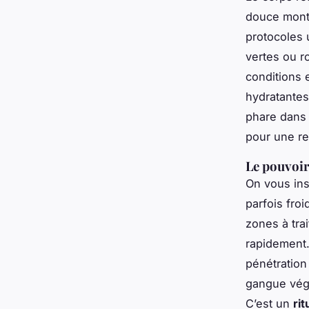
douce monte
protocoles u
vertes ou r
conditions 
hydratantes
phare dans 
pour une r
Le pouvoir
On vous ins
parfois fro
zones à tra
rapidement.
pénétration
gangue végé
C’est un
rit