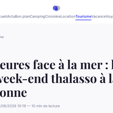
ueil
Actu
Bon plan
Camping
Croisière
Location
Tourisme
Vacance
Voy
sme
eures face à la mer : l
eek-end thalasso à l
tonne
/06/2026 10:19 — 10 min de lecture